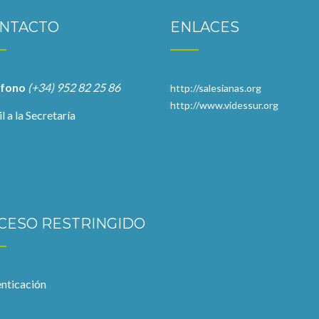
NTACTO
ENLACES
éfono
(+34) 952 82 25 86
http://salesianas.org
http://www.videssur.org
l a la Secretaría
CESO RESTRINGIDO
nticación